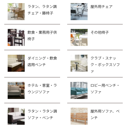
ラタン、ラタン調
屋外用チェア
チェア・籐椅子
飲食・業務用子供
その他椅子
椅子
ダイニング・飲食
クラブ・スナッ
店用ベンチ
ク・ボックスソフ
ァ
ホテル・客室・ラ
ロビー用ベンチ・
ウンジソファ
ソファ
ラタン・ラタン調
屋外用ソファ、ベ
ソファ・ベンチ
ンチ