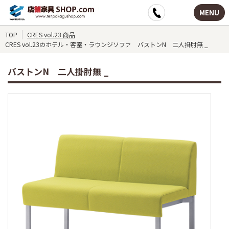
MENU
TOP
CRES vol.23 商品
CRES vol.23のホテル・客室・ラウンジソファ バストンN 二人掛肘無 _
バストンN 二人掛肘無 _