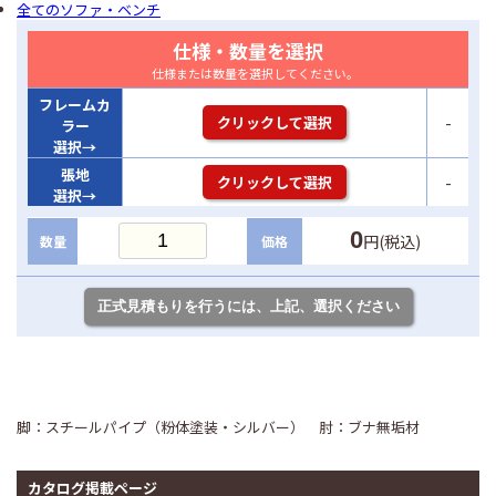
全てのソファ・ベンチ
仕様・数量を選択
仕様または数量を選択してください。
フレームカ
-
クリックして選択
ラー
選択→
張地
-
クリックして選択
選択→
0
円(税込)
数量
価格
脚：スチールパイプ（粉体塗装・シルバー） 肘：ブナ無垢材
カタログ掲載ページ