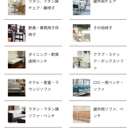
ラタン、ラタン調
屋外用チェア
チェア・籐椅子
飲食・業務用子供
その他椅子
椅子
ダイニング・飲食
クラブ・スナッ
店用ベンチ
ク・ボックスソフ
ァ
ホテル・客室・ラ
ロビー用ベンチ・
ウンジソファ
ソファ
ラタン・ラタン調
屋外用ソファ、ベ
ソファ・ベンチ
ンチ