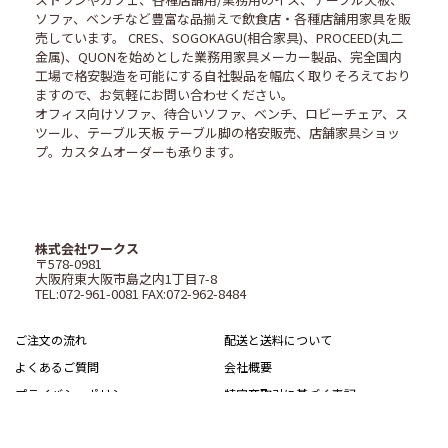
ソファ、ベンチなど豊富な品揃えで飲食店・各種店舗用家具を販
売しています。 CRES、SOGOKAGU(相合家具)、PROCEED(丸二
金属)、QUONを始めとした業務用家具メーカー製品、完全国内
工場で格安製造を可能にする自社製品を幅広く取りそろえており
ますので、お気軽にお問い合わせください。
オフィス向けソファ、待合いソファ、ベンチ、ロビーチェア、ス
ツール、テーブル天板 テーブル脚の格安販売、店舗家具ショッ
プ。カスタムオーダーも承ります。
株式会社ワークス
〒578-0981
大阪府東大阪市島之内1丁目7-8
TEL:072-961-0081 FAX:072-962-8484
ご注文の流れ
配送と送料について
よくあるご質問
会社概要
プライバシーポリシー
特定商取引に基づく表記
サイトマップ
Copyright © WORKS,Inc. All Rights Reserved.