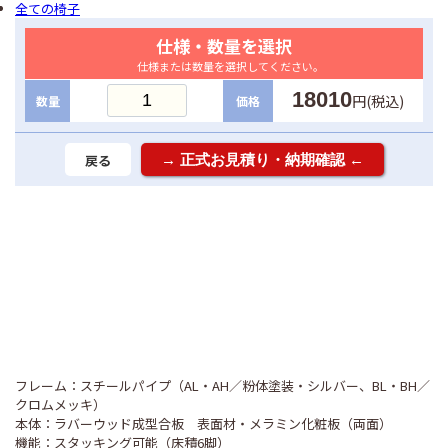
全ての椅子
仕様・数量を選択
仕様または数量を選択してください。
18010
円(税込)
数量
価格
戻る
フレーム：スチールパイプ（AL・AH／粉体塗装・シルバー、BL・BH／
クロムメッキ）
本体：ラバーウッド成型合板 表面材・メラミン化粧板（両面）
機能：スタッキング可能（床積6脚）