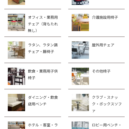
オフィス・業務用
介護施設用椅子
チェア（背もたれ
無し）
ラタン、ラタン調
屋外用チェア
チェア・籐椅子
飲食・業務用子供
その他椅子
椅子
ダイニング・飲食
クラブ・スナッ
店用ベンチ
ク・ボックスソフ
ァ
ホテル・客室・ラ
ロビー用ベンチ・