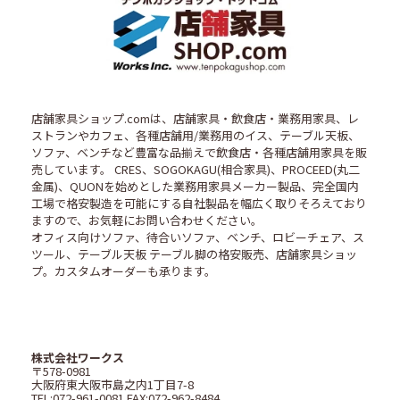
店舗家具ショップ.comは、店舗家具・飲食店・業務用家具、レ
ストランやカフェ、各種店舗用/業務用のイス、テーブル天板、
ソファ、ベンチなど豊富な品揃えで飲食店・各種店舗用家具を販
売しています。 CRES、SOGOKAGU(相合家具)、PROCEED(丸二
金属)、QUONを始めとした業務用家具メーカー製品、完全国内
工場で格安製造を可能にする自社製品を幅広く取りそろえており
ますので、お気軽にお問い合わせください。
オフィス向けソファ、待合いソファ、ベンチ、ロビーチェア、ス
ツール、テーブル天板 テーブル脚の格安販売、店舗家具ショッ
プ。カスタムオーダーも承ります。
株式会社ワークス
〒578-0981
大阪府東大阪市島之内1丁目7-8
TEL:072-961-0081 FAX:072-962-8484