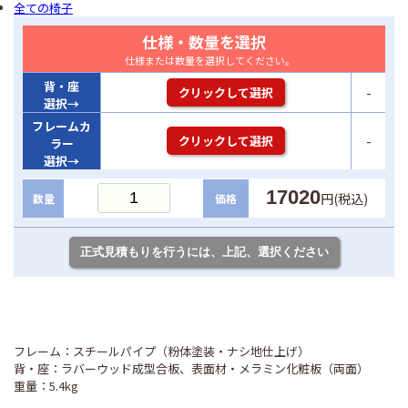
全ての椅子
仕様・数量を選択
仕様または数量を選択してください。
背・座
-
クリックして選択
選択→
フレームカ
-
クリックして選択
ラー
選択→
17020
円(税込)
数量
価格
フレーム：スチールパイプ（粉体塗装・ナシ地仕上げ）
背・座：ラバーウッド成型合板、表面材・メラミン化粧板（両面）
重量：5.4kg