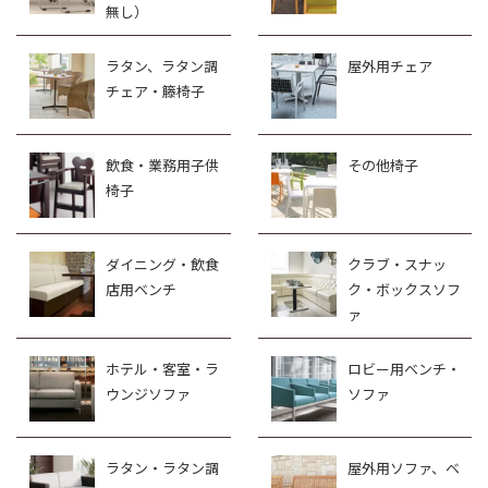
無し）
ラタン、ラタン調
屋外用チェア
チェア・籐椅子
飲食・業務用子供
その他椅子
椅子
ダイニング・飲食
クラブ・スナッ
店用ベンチ
ク・ボックスソフ
ァ
ホテル・客室・ラ
ロビー用ベンチ・
ウンジソファ
ソファ
ラタン・ラタン調
屋外用ソファ、ベ