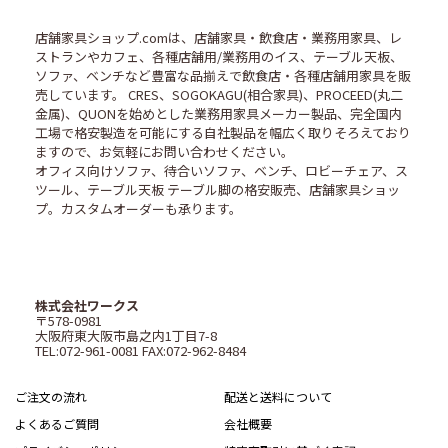
店舗家具ショップ.comは、店舗家具・飲食店・業務用家具、レ
ストランやカフェ、各種店舗用/業務用のイス、テーブル天板、
ソファ、ベンチなど豊富な品揃えで飲食店・各種店舗用家具を販
売しています。 CRES、SOGOKAGU(相合家具)、PROCEED(丸二
金属)、QUONを始めとした業務用家具メーカー製品、完全国内
工場で格安製造を可能にする自社製品を幅広く取りそろえており
ますので、お気軽にお問い合わせください。
オフィス向けソファ、待合いソファ、ベンチ、ロビーチェア、ス
ツール、テーブル天板 テーブル脚の格安販売、店舗家具ショッ
プ。カスタムオーダーも承ります。
株式会社ワークス
〒578-0981
大阪府東大阪市島之内1丁目7-8
TEL:072-961-0081 FAX:072-962-8484
ご注文の流れ
配送と送料について
よくあるご質問
会社概要