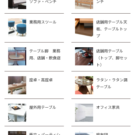
ソファ・ベンチ
ンチ
業務用スツール
店舗用テーブル天
板、テーブルトッ
プ
テーブル脚 業務
店舗用テーブル
用、店舗・飲食店
（トップ、脚セッ
ト）
座卓・高座卓
ラタン・ラタン調
テーブル
屋外用テーブル
オフィス家具
衝立・パーティシ
座布団