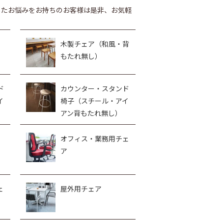
したお悩みをお持ちのお客様は是非、お気軽
木製チェア（和風・背
もたれ無し）
ド
カウンター・スタンド
イ
椅子（スチール・アイ
アン背もたれ無し）
オフィス・業務用チェ
ア
ェ
屋外用チェア