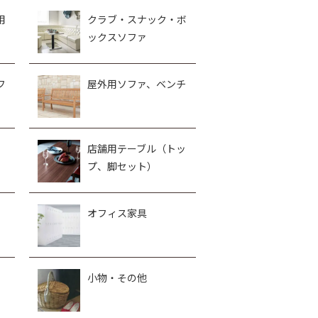
用
クラブ・スナック・ボ
ックスソファ
フ
屋外用ソファ、ベンチ
、
店舗用テーブル（トッ
プ、脚セット）
オフィス家具
小物・その他