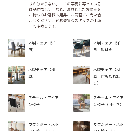
リか分からない」「この写真に写っている
商品が欲しい」など、漠然としたお悩みを
お持ちのお客様は是非、お気軽にお問い合
わせください。経験豊富なスタッフが丁寧
に対応致します。
木製チェア（洋
木製チェア（洋
風）
風・肘付き）
木製チェア（和
木製チェア（和
風）
風・背もたれ無
し）
スチール・アイア
スチール・アイア
ン椅子
ン椅子（肘付き）
カウンター・スタ
カウンター・スタ
ンド椅子（スチー
ンド椅子（スチー