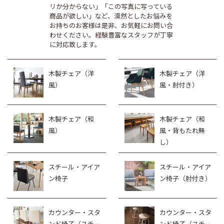
リか分からない」「この写真に写っている
商品が欲しい」など、漠然としたお悩みを
お持ちのお客様は是非、お気軽にお問い合
わせください。経験豊富なスタッフが丁寧
に対応致します。
木製チェア（洋
木製チェア（洋
風）
風・肘付き）
木製チェア（和
木製チェア（和
風）
風・背もたれ無
し）
スチール・アイア
スチール・アイア
ン椅子
ン椅子（肘付き）
カウンター・スタ
カウンター・スタ
ンド椅子（スチー
ンド椅子（スチー