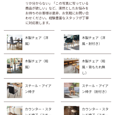
リか分からない」「この写真に写っている
商品が欲しい」など、漠然としたお悩みを
お持ちのお客様は是非、お気軽にお問い合
わせください。経験豊富なスタッフが丁寧
に対応致します。
木製チェア（洋
木製チェア（洋
風）
風・肘付き）
木製チェア（和
木製チェア（和
風）
風・背もたれ無
し）
スチール・アイア
スチール・アイア
ン椅子
ン椅子（肘付き）
カウンター・スタ
カウンター・スタ
ンド椅子（スチー
ンド椅子（スチー