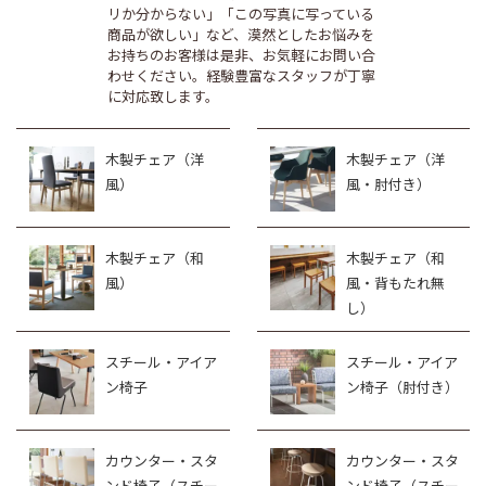
リか分からない」「この写真に写っている
商品が欲しい」など、漠然としたお悩みを
お持ちのお客様は是非、お気軽にお問い合
わせください。経験豊富なスタッフが丁寧
に対応致します。
木製チェア（洋
木製チェア（洋
風）
風・肘付き）
木製チェア（和
木製チェア（和
風）
風・背もたれ無
し）
スチール・アイア
スチール・アイア
ン椅子
ン椅子（肘付き）
カウンター・スタ
カウンター・スタ
ンド椅子（スチー
ンド椅子（スチー