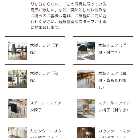
リか分からない」「この写真に写っている
商品が欲しい」など、漠然としたお悩みを
お持ちのお客様は是非、お気軽にお問い合
わせください。経験豊富なスタッフが丁寧
に対応致します。
木製チェア（洋
木製チェア（洋
風）
風・肘付き）
木製チェア（和
木製チェア（和
風）
風・背もたれ無
し）
スチール・アイア
スチール・アイア
ン椅子
ン椅子（肘付き）
カウンター・スタ
カウンター・スタ
ンド椅子（スチー
ンド椅子（スチー