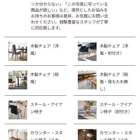
リか分からない」「この写真に写っている
商品が欲しい」など、漠然としたお悩みを
お持ちのお客様は是非、お気軽にお問い合
わせください。経験豊富なスタッフが丁寧
に対応致します。
木製チェア（洋
木製チェア（洋
風）
風・肘付き）
木製チェア（和
木製チェア（和
風）
風・背もたれ無
し）
スチール・アイア
スチール・アイア
ン椅子
ン椅子（肘付き）
カウンター・スタ
カウンター・スタ
ンド椅子（スチー
ンド椅子（スチー