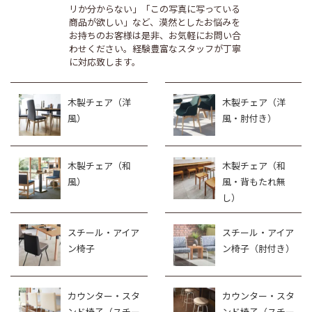
リか分からない」「この写真に写っている
商品が欲しい」など、漠然としたお悩みを
お持ちのお客様は是非、お気軽にお問い合
わせください。経験豊富なスタッフが丁寧
に対応致します。
木製チェア（洋
木製チェア（洋
風）
風・肘付き）
木製チェア（和
木製チェア（和
風）
風・背もたれ無
し）
スチール・アイア
スチール・アイア
ン椅子
ン椅子（肘付き）
カウンター・スタ
カウンター・スタ
ンド椅子（スチー
ンド椅子（スチー