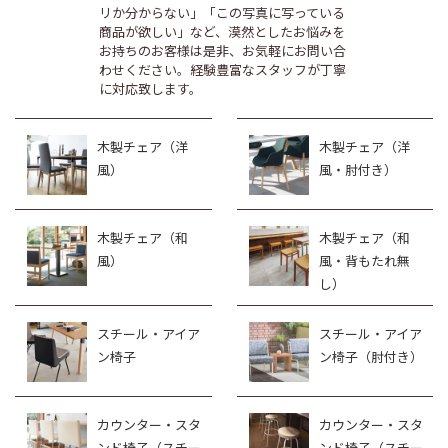
リか分からない」「この写真に写っている
商品が欲しい」など、漠然としたお悩みを
お持ちのお客様は是非、お気軽にお問い合
わせください。経験豊富なスタッフが丁寧
に対応致します。
木製チェア（洋
木製チェア（洋
風）
風・肘付き）
木製チェア（和
木製チェア（和
風）
風・背もたれ無
し）
スチール・アイア
スチール・アイア
ン椅子
ン椅子（肘付き）
カウンター・スタ
カウンター・スタ
ンド椅子（スチー
ンド椅子（スチー