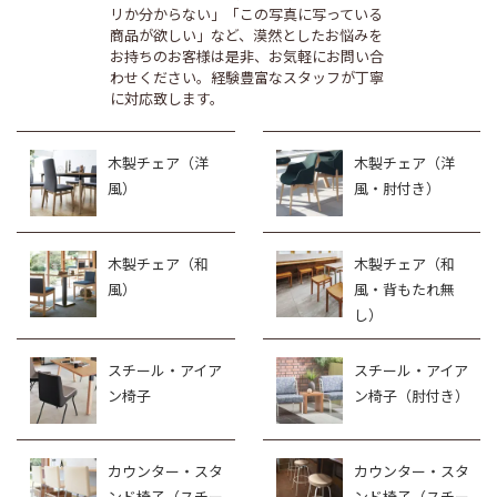
リか分からない」「この写真に写っている
商品が欲しい」など、漠然としたお悩みを
お持ちのお客様は是非、お気軽にお問い合
わせください。経験豊富なスタッフが丁寧
に対応致します。
木製チェア（洋
木製チェア（洋
風）
風・肘付き）
木製チェア（和
木製チェア（和
風）
風・背もたれ無
し）
スチール・アイア
スチール・アイア
ン椅子
ン椅子（肘付き）
カウンター・スタ
カウンター・スタ
ンド椅子（スチー
ンド椅子（スチー