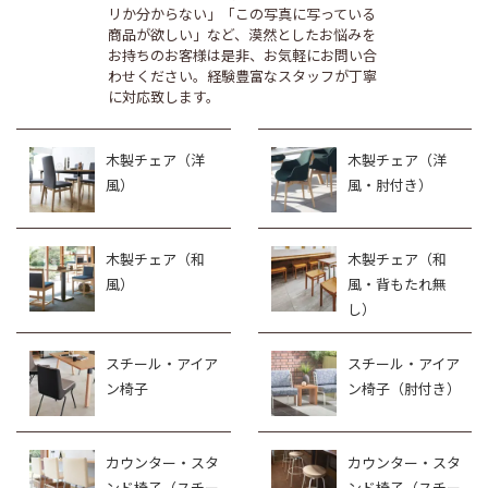
リか分からない」「この写真に写っている
商品が欲しい」など、漠然としたお悩みを
お持ちのお客様は是非、お気軽にお問い合
わせください。経験豊富なスタッフが丁寧
に対応致します。
木製チェア（洋
木製チェア（洋
風）
風・肘付き）
木製チェア（和
木製チェア（和
風）
風・背もたれ無
し）
スチール・アイア
スチール・アイア
ン椅子
ン椅子（肘付き）
カウンター・スタ
カウンター・スタ
ンド椅子（スチー
ンド椅子（スチー