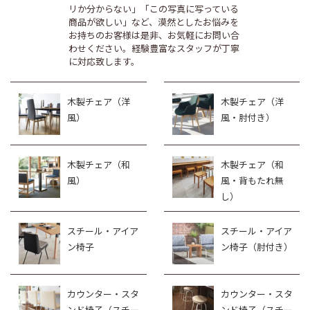
リか分からない」「この写真に写っている
商品が欲しい」など、漠然としたお悩みを
お持ちのお客様は是非、お気軽にお問い合
わせください。経験豊富なスタッフが丁寧
に対応致します。
木製チェア（洋
木製チェア（洋
風）
風・肘付き）
木製チェア（和
木製チェア（和
風）
風・背もたれ無
し）
スチール・アイア
スチール・アイア
ン椅子
ン椅子（肘付き）
カウンター・スタ
カウンター・スタ
ンド椅子（スチー
ンド椅子（スチー