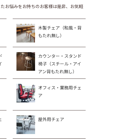
したお悩みをお持ちのお客様は是非、お気軽
木製チェア（和風・背
もたれ無し）
ド
カウンター・スタンド
イ
椅子（スチール・アイ
アン背もたれ無し）
オフィス・業務用チェ
ア
ェ
屋外用チェア