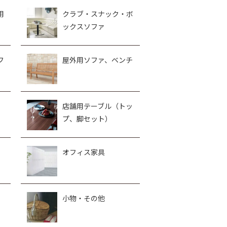
用
クラブ・スナック・ボ
ックスソファ
フ
屋外用ソファ、ベンチ
、
店舗用テーブル（トッ
プ、脚セット）
オフィス家具
小物・その他