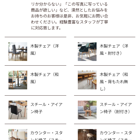
リか分からない」「この写真に写っている
商品が欲しい」など、漠然としたお悩みを
お持ちのお客様は是非、お気軽にお問い合
わせください。経験豊富なスタッフが丁寧
に対応致します。
木製チェア（洋
木製チェア（洋
風）
風・肘付き）
木製チェア（和
木製チェア（和
風）
風・背もたれ無
し）
スチール・アイア
スチール・アイア
ン椅子
ン椅子（肘付き）
カウンター・スタ
カウンター・スタ
ンド椅子（スチー
ンド椅子（スチー