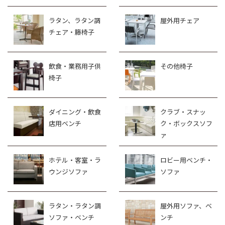
ラタン、ラタン調
屋外用チェア
チェア・籐椅子
飲食・業務用子供
その他椅子
椅子
ダイニング・飲食
クラブ・スナッ
店用ベンチ
ク・ボックスソフ
ァ
ホテル・客室・ラ
ロビー用ベンチ・
ウンジソファ
ソファ
ラタン・ラタン調
屋外用ソファ、ベ
ソファ・ベンチ
ンチ