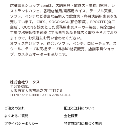
店舗家具ショップ.comは、店舗家具・飲食店・業務用家具、レ
ストランやカフェ、各種店舗用/業務用のイス、テーブル天板、
ソファ、ベンチなど豊富な品揃えで飲食店・各種店舗用家具を販
売しています。 CRES、SOGOKAGU(相合家具)、PROCEED(丸二
金属)、QUONを始めとした業務用家具メーカー製品、完全国内
工場で格安製造を可能にする自社製品を幅広く取りそろえており
ますので、お気軽にお問い合わせください。
オフィス向けソファ、待合いソファ、ベンチ、ロビーチェア、ス
ツール、テーブル天板 テーブル脚の格安販売、店舗家具ショッ
プ。カスタムオーダーも承ります。
株式会社ワークス
〒578-0981
大阪府東大阪市島之内1丁目7-8
TEL:072-961-0081 FAX:072-962-8484
ご注文の流れ
配送と送料について
よくあるご質問
会社概要
プライバシーポリシー
特定商取引に基づく表記