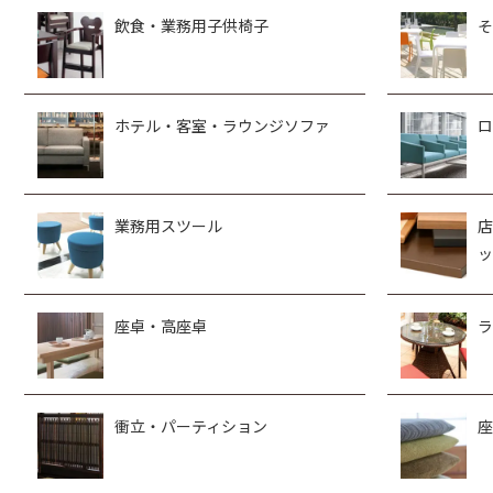
飲食・業務用子供椅子
そ
ホテル・客室・ラウンジソファ
ロ
業務用スツール
店
ッ
座卓・高座卓
ラ
衝立・パーティション
座