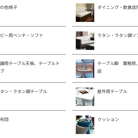
の他椅子
ダイニング・飲食店
ビー用ベンチ・ソファ
ラタン・ラタン調ソ
舗用テーブル天板、テーブルト
テーブル脚 業務用
プ
店
タン・ラタン調テーブル
屋外用テーブル
布団
クッション