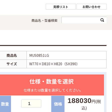
見積リスト
お問い合わせ
商品名・型番検索
商品名
MUS0851LG
サイズ
W770×D810×H820（SH390）
仕様・数量を選択
仕様または数量を選択してください。
188030
円(税
数量
価格
込)