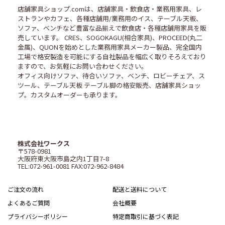
店舗家具ショップ.comは、店舗家具・飲食店・業務用家具、レ
ストランやカフェ、各種店舗用/業務用のイス、テーブル天板、
ソファ、ベンチなど豊富な品揃えで飲食店・各種店舗用家具を販
売しています。 CRES、SOGOKAGU(相合家具)、PROCEED(丸二
金属)、QUONを始めとした業務用家具メーカー製品、完全国内
工場で格安製造を可能にする自社製品を幅広く取りそろえており
ますので、お気軽にお問い合わせください。
オフィス向けソファ、待合いソファ、ベンチ、ロビーチェア、ス
ツール、テーブル天板 テーブル脚の格安販売、店舗家具ショッ
プ。カスタムオーダーも承ります。
株式会社ワークス
〒578-0981
大阪府東大阪市島之内1丁目7-8
TEL:072-961-0081 FAX:072-962-8484
ご注文の流れ
配送と送料について
よくあるご質問
会社概要
プライバシーポリシー
特定商取引に基づく表記