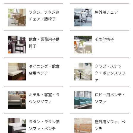
ラタン、ラタン調
屋外用チェア
チェア・籐椅子
飲食・業務用子供
その他椅子
椅子
ダイニング・飲食
クラブ・スナッ
店用ベンチ
ク・ボックスソフ
ァ
ホテル・客室・ラ
ロビー用ベンチ・
ウンジソファ
ソファ
ラタン・ラタン調
屋外用ソファ、ベ
ソファ・ベンチ
ンチ