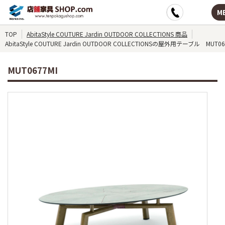
M
TOP
AbitaStyle COUTURE Jardin OUTDOOR COLLECTIONS 商品
AbitaStyle COUTURE Jardin OUTDOOR COLLECTIONSの屋外用テーブル MUT06
MUT0677MI