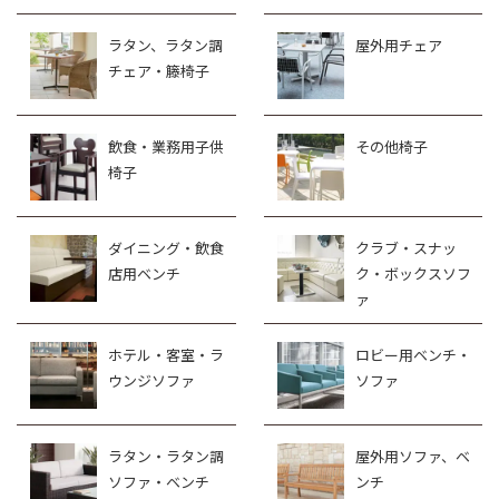
ラタン、ラタン調
屋外用チェア
チェア・籐椅子
飲食・業務用子供
その他椅子
椅子
ダイニング・飲食
クラブ・スナッ
店用ベンチ
ク・ボックスソフ
ァ
ホテル・客室・ラ
ロビー用ベンチ・
ウンジソファ
ソファ
ラタン・ラタン調
屋外用ソファ、ベ
ソファ・ベンチ
ンチ