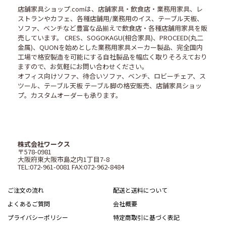
店舗家具ショップ.comは、店舗家具・飲食店・業務用家具、レ
ストランやカフェ、各種店舗用/業務用のイス、テーブル天板、
ソファ、ベンチなど豊富な品揃えで飲食店・各種店舗用家具を販
売しています。 CRES、SOGOKAGU(相合家具)、PROCEED(丸二
金属)、QUONを始めとした業務用家具メーカー製品、完全国内
工場で格安製造を可能にする自社製品を幅広く取りそろえており
ますので、お気軽にお問い合わせください。
オフィス向けソファ、待合いソファ、ベンチ、ロビーチェア、ス
ツール、テーブル天板 テーブル脚の格安販売、店舗家具ショッ
プ。カスタムオーダーも承ります。
株式会社ワークス
〒578-0981
大阪府東大阪市島之内1丁目7-8
TEL:072-961-0081 FAX:072-962-8484
ご注文の流れ
配送と送料について
よくあるご質問
会社概要
プライバシーポリシー
特定商取引に基づく表記