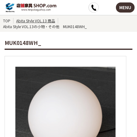
MENU
TOP
Abita Style VOL.13 商品
Abita Style VOL.13の小物・その他 MUK0148WH_
MUK0148WH_