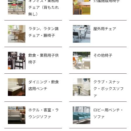
オフィス・業務用
介護施設用椅子
チェア（背もたれ
無し）
ラタン、ラタン調
屋外用チェア
チェア・籐椅子
飲食・業務用子供
その他椅子
椅子
ダイニング・飲食
クラブ・スナッ
店用ベンチ
ク・ボックスソフ
ァ
ホテル・客室・ラ
ロビー用ベンチ・
ウンジソファ
ソファ