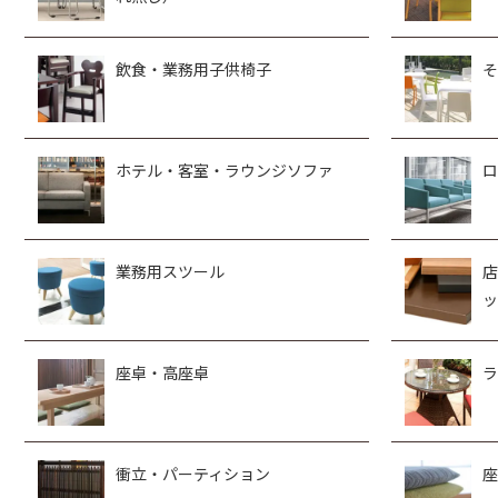
飲食・業務用子供椅子
そ
ホテル・客室・ラウンジソファ
ロ
業務用スツール
店
ッ
座卓・高座卓
ラ
衝立・パーティション
座