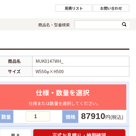
見積リスト
お問い合わせ
商品名・型番検索
商品名
MUK0147WH_
サイズ
W550φ×H500
仕様・数量を選択
仕様または数量を選択してください。
87910
数量
価格
円(税込)
戻る