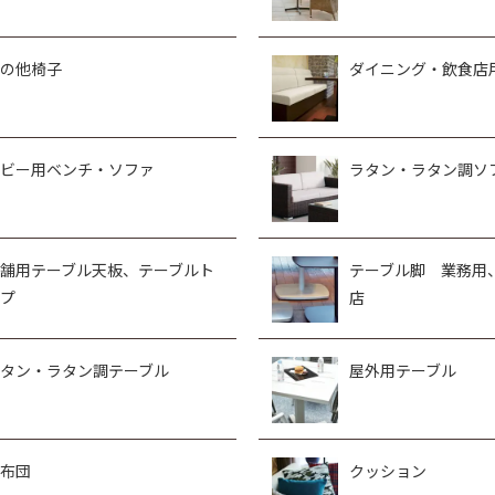
の他椅子
ダイニング・飲食店
ビー用ベンチ・ソファ
ラタン・ラタン調ソ
舗用テーブル天板、テーブルト
テーブル脚 業務用
プ
店
タン・ラタン調テーブル
屋外用テーブル
布団
クッション