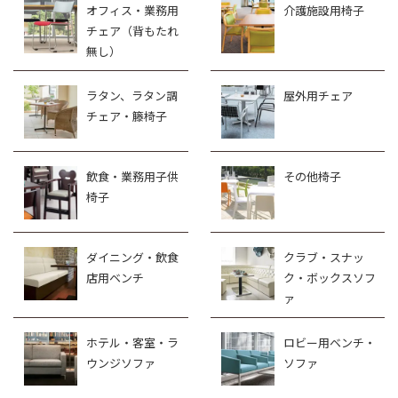
オフィス・業務用
介護施設用椅子
チェア（背もたれ
無し）
ラタン、ラタン調
屋外用チェア
チェア・籐椅子
飲食・業務用子供
その他椅子
椅子
ダイニング・飲食
クラブ・スナッ
店用ベンチ
ク・ボックスソフ
ァ
ホテル・客室・ラ
ロビー用ベンチ・
ウンジソファ
ソファ