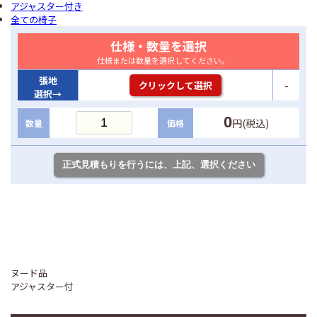
アジャスター付き
全ての椅子
仕様・数量を選択
仕様または数量を選択してください。
張地
-
クリックして選択
選択→
0
円(税込)
数量
価格
ヌード品
アジャスター付