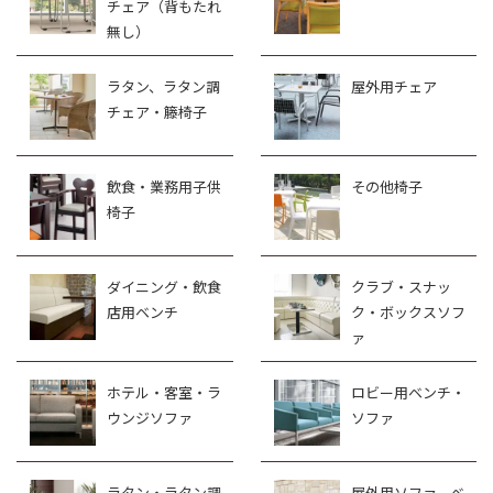
チェア（背もたれ
無し）
ラタン、ラタン調
屋外用チェア
チェア・籐椅子
飲食・業務用子供
その他椅子
椅子
ダイニング・飲食
クラブ・スナッ
店用ベンチ
ク・ボックスソフ
ァ
ホテル・客室・ラ
ロビー用ベンチ・
ウンジソファ
ソファ
ラタン・ラタン調
屋外用ソファ、ベ