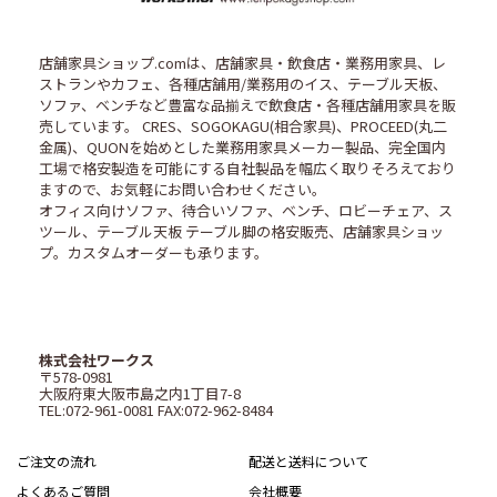
店舗家具ショップ.comは、店舗家具・飲食店・業務用家具、レ
ストランやカフェ、各種店舗用/業務用のイス、テーブル天板、
ソファ、ベンチなど豊富な品揃えで飲食店・各種店舗用家具を販
売しています。 CRES、SOGOKAGU(相合家具)、PROCEED(丸二
金属)、QUONを始めとした業務用家具メーカー製品、完全国内
工場で格安製造を可能にする自社製品を幅広く取りそろえており
ますので、お気軽にお問い合わせください。
オフィス向けソファ、待合いソファ、ベンチ、ロビーチェア、ス
ツール、テーブル天板 テーブル脚の格安販売、店舗家具ショッ
プ。カスタムオーダーも承ります。
株式会社ワークス
〒578-0981
大阪府東大阪市島之内1丁目7-8
TEL:072-961-0081 FAX:072-962-8484
ご注文の流れ
配送と送料について
よくあるご質問
会社概要