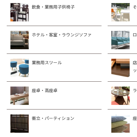
飲食・業務用子供椅子
そ
ホテル・客室・ラウンジソファ
ロ
業務用スツール
店
ッ
座卓・高座卓
ラ
衝立・パーティション
座