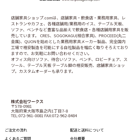
店舗家具ショップ.comは、店舗家具・飲食店・業務用家具、レ
ストランやカフェ、各種店舗用/業務用のイス、テーブル天板、
ソファ、ベンチなど豊富な品揃えで飲食店・各種店舗用家具を販
売しています。 CRES、SOGOKAGU(相合家具)、PROCEED(丸二
金属)、QUONを始めとした業務用家具メーカー製品、完全国内
工場で格安製造を可能にする自社製品を幅広く取りそろえており
ますので、お気軽にお問い合わせください。
オフィス向けソファ、待合いソファ、ベンチ、ロビーチェア、ス
ツール、テーブル天板 テーブル脚の格安販売、店舗家具ショッ
プ。カスタムオーダーも承ります。
株式会社ワークス
〒578-0981
大阪府東大阪市島之内1丁目7-8
TEL:072-961-0081 FAX:072-962-8484
ご注文の流れ
配送と送料について
よくあるご質問
会社概要