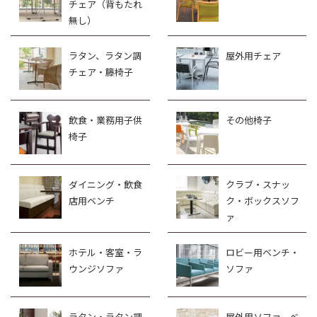
チェア（背もたれ
無し）
ラタン、ラタン調
屋外用チェア
チェア・籐椅子
飲食・業務用子供
その他椅子
椅子
ダイニング・飲食
クラブ・スナッ
店用ベンチ
ク・ボックスソフ
ァ
ホテル・客室・ラ
ロビー用ベンチ・
ウンジソファ
ソファ
ラタン・ラタン調
屋外用ソファ、ベ