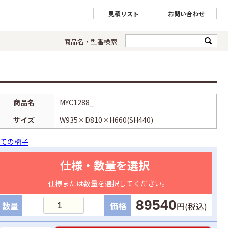
見積リスト
お問い合わせ
商品名・型番検索
商品名
MYC1288_
サイズ
W935×D810×H660(SH440)
ての椅子
仕様・数量を選択
仕様または数量を選択してください。
89540
数量
価格
円(税込)