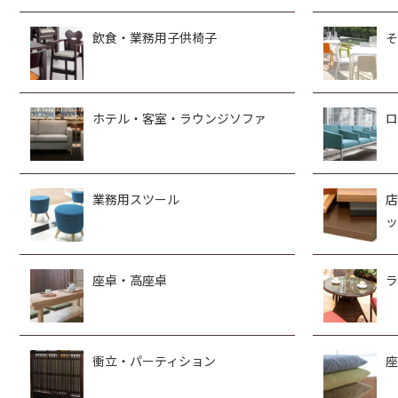
飲食・業務用子供椅子
そ
ホテル・客室・ラウンジソファ
ロ
業務用スツール
店
ッ
座卓・高座卓
ラ
衝立・パーティション
座