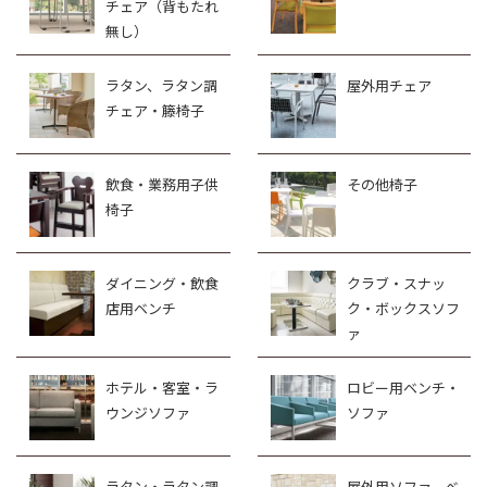
チェア（背もたれ
無し）
ラタン、ラタン調
屋外用チェア
チェア・籐椅子
飲食・業務用子供
その他椅子
椅子
ダイニング・飲食
クラブ・スナッ
店用ベンチ
ク・ボックスソフ
ァ
ホテル・客室・ラ
ロビー用ベンチ・
ウンジソファ
ソファ
ラタン・ラタン調
屋外用ソファ、ベ