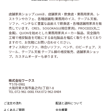
店舗家具ショップ.comは、店舗家具・飲食店・業務用家具、レ
ストランやカフェ、各種店舗用/業務用のイス、テーブル天板、
ソファ、ベンチなど豊富な品揃えで飲食店・各種店舗用家具を販
売しています。 CRES、SOGOKAGU(相合家具)、PROCEED(丸二
金属)、QUONを始めとした業務用家具メーカー製品、完全国内
工場で格安製造を可能にする自社製品を幅広く取りそろえており
ますので、お気軽にお問い合わせください。
オフィス向けソファ、待合いソファ、ベンチ、ロビーチェア、ス
ツール、テーブル天板 テーブル脚の格安販売、店舗家具ショッ
プ。カスタムオーダーも承ります。
株式会社ワークス
〒578-0981
大阪府東大阪市島之内1丁目7-8
TEL:072-961-0081 FAX:072-962-8484
ご注文の流れ
配送と送料について
よくあるご質問
会社概要