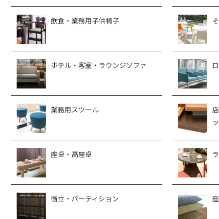
飲食・業務用子供椅子
そ
ホテル・客室・ラウンジソファ
ロ
業務用スツール
店
ッ
座卓・高座卓
ラ
衝立・パーティション
座