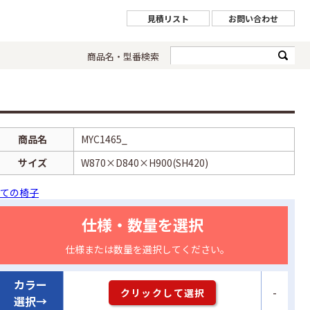
見積リスト
お問い合わせ
商品名・型番検索
商品名
MYC1465_
サイズ
W870×D840×H900(SH420)
ての椅子
仕様・数量を選択
仕様または数量を選択してください。
カラー
-
クリックして選択
選択→