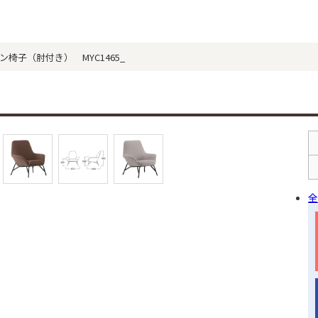
アイアン椅子（肘付き） MYC1465_
全