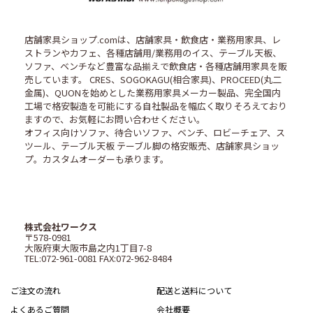
店舗家具ショップ.comは、店舗家具・飲食店・業務用家具、レ
ストランやカフェ、各種店舗用/業務用のイス、テーブル天板、
ソファ、ベンチなど豊富な品揃えで飲食店・各種店舗用家具を販
売しています。 CRES、SOGOKAGU(相合家具)、PROCEED(丸二
金属)、QUONを始めとした業務用家具メーカー製品、完全国内
工場で格安製造を可能にする自社製品を幅広く取りそろえており
ますので、お気軽にお問い合わせください。
オフィス向けソファ、待合いソファ、ベンチ、ロビーチェア、ス
ツール、テーブル天板 テーブル脚の格安販売、店舗家具ショッ
プ。カスタムオーダーも承ります。
株式会社ワークス
〒578-0981
大阪府東大阪市島之内1丁目7-8
TEL:072-961-0081 FAX:072-962-8484
ご注文の流れ
配送と送料について
よくあるご質問
会社概要