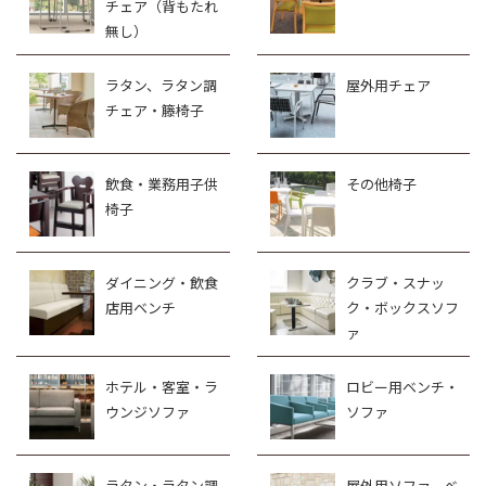
チェア（背もたれ
無し）
ラタン、ラタン調
屋外用チェア
チェア・籐椅子
飲食・業務用子供
その他椅子
椅子
ダイニング・飲食
クラブ・スナッ
店用ベンチ
ク・ボックスソフ
ァ
ホテル・客室・ラ
ロビー用ベンチ・
ウンジソファ
ソファ
ラタン・ラタン調
屋外用ソファ、ベ