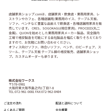
店舗家具ショップ.comは、店舗家具・飲食店・業務用家具、レ
ストランやカフェ、各種店舗用/業務用のイス、テーブル天板、
ソファ、ベンチなど豊富な品揃えで飲食店・各種店舗用家具を販
売しています。 CRES、SOGOKAGU(相合家具)、PROCEED(丸二
金属)、QUONを始めとした業務用家具メーカー製品、完全国内
工場で格安製造を可能にする自社製品を幅広く取りそろえており
ますので、お気軽にお問い合わせください。
オフィス向けソファ、待合いソファ、ベンチ、ロビーチェア、ス
ツール、テーブル天板 テーブル脚の格安販売、店舗家具ショッ
プ。カスタムオーダーも承ります。
株式会社ワークス
〒578-0981
大阪府東大阪市島之内1丁目7-8
TEL:072-961-0081 FAX:072-962-8484
ご注文の流れ
配送と送料について
よくあるご質問
会社概要