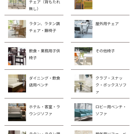
チェア（背もたれ
無し）
ラタン、ラタン調
屋外用チェア
チェア・籐椅子
飲食・業務用子供
その他椅子
椅子
ダイニング・飲食
クラブ・スナッ
店用ベンチ
ク・ボックスソフ
ァ
ホテル・客室・ラ
ロビー用ベンチ・
ウンジソファ
ソファ
ラタン・ラタン調
屋外用ソファ、ベ