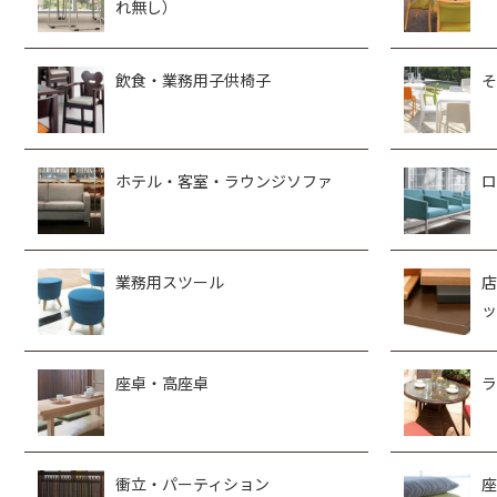
れ無し）
飲食・業務用子供椅子
そ
ホテル・客室・ラウンジソファ
ロ
業務用スツール
店
ッ
座卓・高座卓
ラ
衝立・パーティション
座