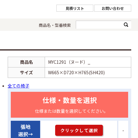
見積リスト
お問い合わせ
商品名・型番検索
商品名
MYC1291（ヌード）_
サイズ
W665×D720×H765(SH420)
全ての椅子
仕様・数量を選択
仕様または数量を選択してください。
張地
-
クリックして選択
選択→