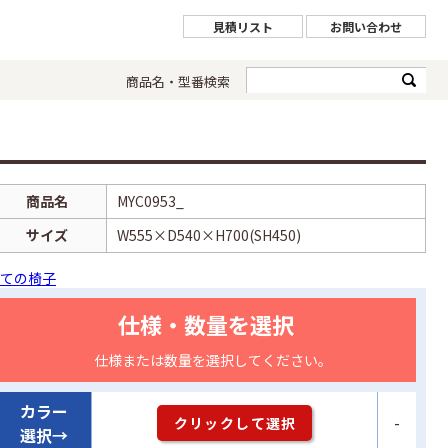
見積リスト
お問い合わせ
商品名・型番検索
商品名
MYC0953_
サイズ
W555×D540×H700(SH450)
ての椅子
仕様・数量を選択
仕様または数量を選択してください。
カラー
-
クリックして選択
選択→