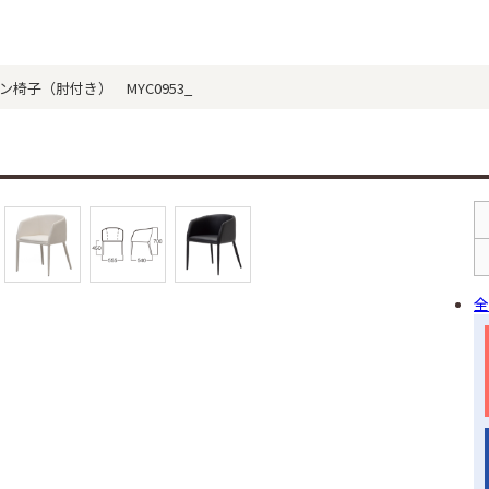
アイアン椅子（肘付き） MYC0953_
全