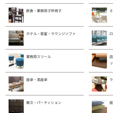
飲食・業務用子供椅子
そ
ホテル・客室・ラウンジソファ
ロ
業務用スツール
店
ッ
座卓・高座卓
ラ
衝立・パーティション
座