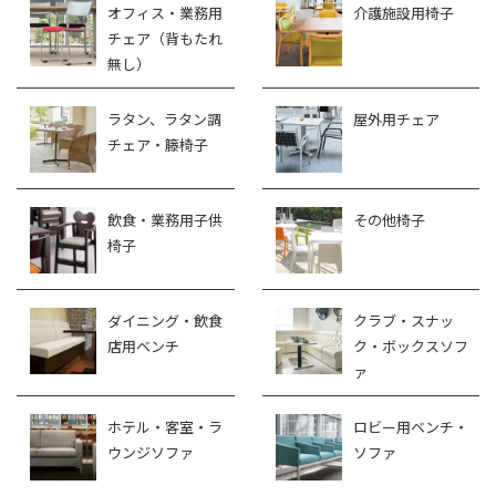
オフィス・業務用
介護施設用椅子
チェア（背もたれ
無し）
ラタン、ラタン調
屋外用チェア
チェア・籐椅子
飲食・業務用子供
その他椅子
椅子
ダイニング・飲食
クラブ・スナッ
店用ベンチ
ク・ボックスソフ
ァ
ホテル・客室・ラ
ロビー用ベンチ・
ウンジソファ
ソファ