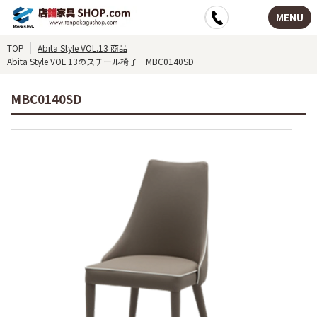
MENU
TOP
Abita Style VOL.13 商品
Abita Style VOL.13のスチール椅子 MBC0140SD
MBC0140SD