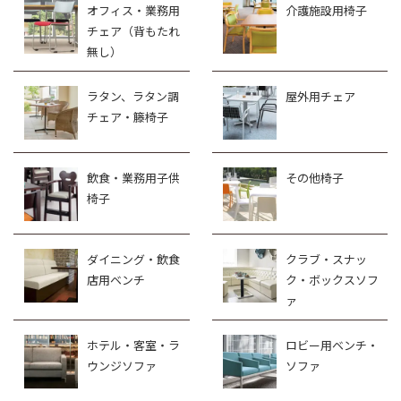
オフィス・業務用
介護施設用椅子
チェア（背もたれ
無し）
ラタン、ラタン調
屋外用チェア
チェア・籐椅子
飲食・業務用子供
その他椅子
椅子
ダイニング・飲食
クラブ・スナッ
店用ベンチ
ク・ボックスソフ
ァ
ホテル・客室・ラ
ロビー用ベンチ・
ウンジソファ
ソファ