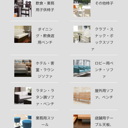
飲食・業務
その他椅子
用子供椅子
ダイニン
クラブ・ス
グ・飲食店
ナック・ボ
用ベンチ
ックスソフ
ァ
ホテル・客
ロビー用ベ
室・ラウン
ンチ・ソフ
ジソファ
ァ
ラタン・ラ
屋外用ソフ
タン調ソフ
ァ、ベンチ
ァ・ベンチ
業務用スツ
店舗用テー
ール
ブル天板、