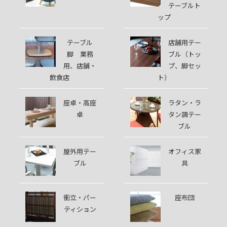
テーブルト
ップ
テーブル
店舗用テー
脚 業務
ブル（トッ
用、店舗・
プ、脚セッ
飲食店
ト）
座卓・高座
ラタン・ラ
卓
タン調テー
ブル
屋外用テー
オフィス家
ブル
具
衝立・パー
座布団
ティション