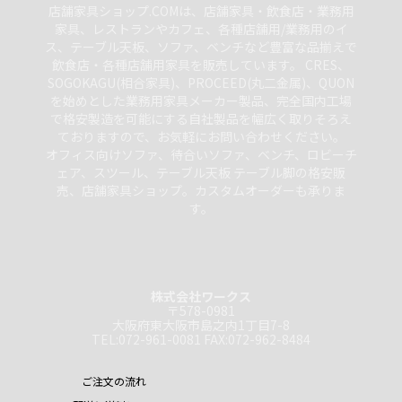
店舗家具ショップ.COMは、店舗家具・飲食店・業務用
家具、レストランやカフェ、各種店舗用/業務用のイ
ス、テーブル天板、ソファ、ベンチなど豊富な品揃えで
飲食店・各種店舗用家具を販売しています。 CRES、
SOGOKAGU(相合家具)、PROCEED(丸二金属)、QUON
を始めとした業務用家具メーカー製品、完全国内工場
で格安製造を可能にする自社製品を幅広く取りそろえ
ておりますので、お気軽にお問い合わせください。
オフィス向けソファ、待合いソファ、ベンチ、ロビーチ
ェア、スツール、テーブル天板 テーブル脚の格安販
売、店舗家具ショップ。カスタムオーダーも承りま
す。
株式会社ワークス
〒578-0981
大阪府東大阪市島之内1丁目7-8
TEL:072-961-0081 FAX:072-962-8484
ご注文の流れ