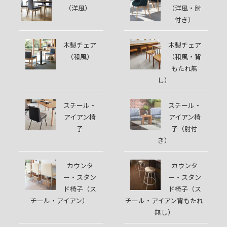
（洋風）
（洋風・肘
付き）
木製チェア
木製チェア
（和風）
（和風・背
もたれ無
し）
スチール・
スチール・
アイアン椅
アイアン椅
子
子（肘付
き）
カウンタ
カウンタ
ー・スタン
ー・スタン
ド椅子（ス
ド椅子（ス
チール・アイアン）
チール・アイアン背もたれ
無し）