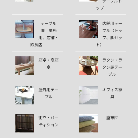
テーブルト
ップ
テーブル
店舗用テー
脚 業務
ブル（トッ
用、店舗・
プ、脚セッ
飲食店
ト）
座卓・高座
ラタン・ラ
卓
タン調テー
ブル
屋外用テー
オフィス家
ブル
具
衝立・パー
座布団
ティション