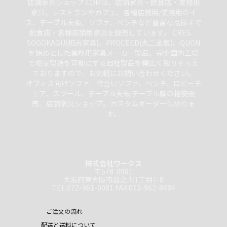
店舗家具ショップ.COMは、店舗家具・飲食店・業務用
家具、レストランやカフェ、各種店舗用/業務用のイ
ス、テーブル天板、ソファ、ベンチなど豊富な品揃えで
飲食店・各種店舗用家具を販売しています。 CRES、
SOGOKAGU(相合家具)、PROCEED(丸二金属)、QUON
を始めとした業務用家具メーカー製品、完全国内工場
で格安製造を可能にする自社製品を幅広く取りそろえ
ておりますので、お気軽にお問い合わせください。
オフィス向けソファ、待合いソファ、ベンチ、ロビーチ
ェア、スツール、テーブル天板 テーブル脚の格安販
売、店舗家具ショップ。カスタムオーダーも承りま
す。
株式会社ワークス
〒578-0981
大阪府東大阪市島之内1丁目7-8
TEL:072-961-0081 FAX:072-962-8484
ご注文の流れ
配送と送料について