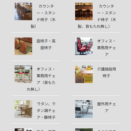
カウンタ
カウンタ
ー・スタン
ー・スタン
ド椅子（木
ド椅子（木
製）
製、背もたれ無し）
座椅子・高
オフィス・
座椅子
業務用チェ
ア
オフィス・
介護施設用
業務用チェ
椅子
ア（背もた
れ無し）
ラタン、ラ
屋外用チェ
タン調チェ
ア
ア・籐椅子