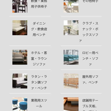
飲食・業務
その他椅子
用子供椅子
ダイニン
クラブ・ス
グ・飲食店
ナック・ボ
用ベンチ
ックスソフ
ァ
ホテル・客
ロビー用ベ
室・ラウン
ンチ・ソフ
ジソファ
ァ
ラタン・ラ
屋外用ソフ
タン調ソフ
ァ、ベンチ
ァ・ベンチ
業務用スツ
店舗用テー
ール
ブル天板、