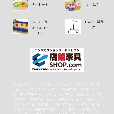
ナーセット
ナー単品
メーカー製
イス脚 業務
キッズコー
用
ナー
店舗家具ショップ.COMは、店舗家具・飲食店・業務用
家具、レストランやカフェ、各種店舗用/業務用のイ
ス、テーブル天板、ソファ、ベンチなど豊富な品揃えで
飲食店・各種店舗用家具を販売しています。 CRES、
SOGOKAGU(相合家具)、PROCEED(丸二金属)、QUON
を始めとした業務用家具メーカー製品、完全国内工場