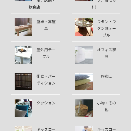
用、店舗・
プ、脚セッ
飲食店
ト）
座卓・高座
ラタン・ラ
卓
タン調テー
ブル
屋外用テー
オフィス家
ブル
具
衝立・パー
座布団
ティション
クッション
小物・その
他
キッズコー
キッズコー