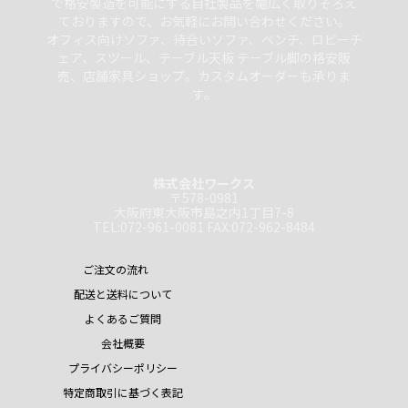
で格安製造を可能にする自社製品を幅広く取りそろえ
ておりますので、お気軽にお問い合わせください。
オフィス向けソファ、待合いソファ、ベンチ、ロビーチ
ェア、スツール、テーブル天板 テーブル脚の格安販
売、店舗家具ショップ。カスタムオーダーも承りま
す。
株式会社ワークス
〒578-0981
大阪府東大阪市島之内1丁目7-8
TEL:072-961-0081 FAX:072-962-8484
ご注文の流れ
配送と送料について
よくあるご質問
会社概要
プライバシーポリシー
特定商取引に基づく表記