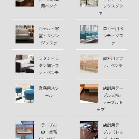
用ベンチ
ックスソフ
ァ
ホテル・客
ロビー用ベ
室・ラウン
ンチ・ソフ
ジソファ
ァ
ラタン・ラ
屋外用ソフ
タン調ソフ
ァ、ベンチ
ァ・ベンチ
業務用スツ
店舗用テー
ール
ブル天板、
テーブルト
ップ
テーブル
店舗用テー
脚 業務
ブル（トッ