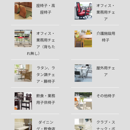
座椅子・高
オフィス・
座椅子
業務用チェ
ア
オフィス・
介護施設用
業務用チェ
椅子
ア（背もた
れ無し）
ラタン、ラ
屋外用チェ
タン調チェ
ア
ア・籐椅子
飲食・業務
その他椅子
用子供椅子
ダイニン
クラブ・ス
グ・飲食店
ナック・ボ