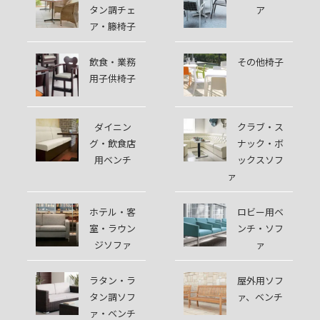
タン調チェ
ア
ア・籐椅子
飲食・業務
その他椅子
用子供椅子
ダイニン
クラブ・ス
グ・飲食店
ナック・ボ
用ベンチ
ックスソフ
ァ
ホテル・客
ロビー用ベ
室・ラウン
ンチ・ソフ
ジソファ
ァ
ラタン・ラ
屋外用ソフ
タン調ソフ
ァ、ベンチ
ァ・ベンチ