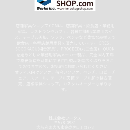
店舗家具ショップ.COMは、店舗家具・飲食店・業務用
家具、レストランやカフェ、各種店舗用/業務用のイ
ス、テーブル天板、ソファ、ベンチなど豊富な品揃えで
飲食店・各種店舗用家具を販売しています。 CRES、
SOGOKAGU(相合家具)、PROCEED(丸二金属)、QUON
を始めとした業務用家具メーカー製品、完全国内工場
で格安製造を可能にする自社製品を幅広く取りそろえ
ておりますので、お気軽にお問い合わせください。
オフィス向けソファ、待合いソファ、ベンチ、ロビーチ
ェア、スツール、テーブル天板 テーブル脚の格安販
売、店舗家具ショップ。カスタムオーダーも承りま
す。
株式会社ワークス
〒578-0981
大阪府東大阪市島之内1丁目7-8