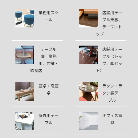
業務用スツ
店舗用テー
ール
ブル天板、
テーブルト
ップ
テーブル
店舗用テー
脚 業務
ブル（トッ
用、店舗・
プ、脚セッ
飲食店
ト）
座卓・高座
ラタン・ラ
卓
タン調テー
ブル
屋外用テー
オフィス家
ブル
具