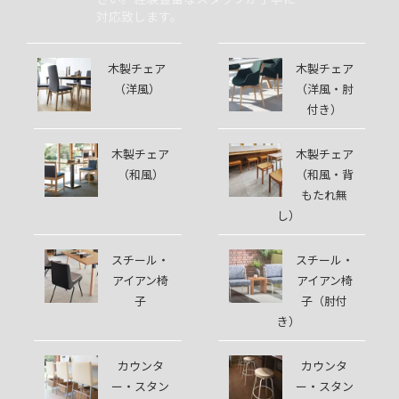
対応致します。
木製チェア
木製チェア
（洋風）
（洋風・肘
付き）
木製チェア
木製チェア
（和風）
（和風・背
もたれ無
し）
スチール・
スチール・
アイアン椅
アイアン椅
子
子（肘付
き）
カウンタ
カウンタ
ー・スタン
ー・スタン