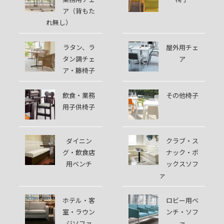
ア（背もた
れ無し）
ラタン、ラ
屋外用チェ
タン調チェ
ア
ア・籐椅子
飲食・業務
その他椅子
用子供椅子
ダイニン
クラブ・ス
グ・飲食店
ナック・ボ
用ベンチ
ックスソフ
ァ
ホテル・客
ロビー用ベ
室・ラウン
ンチ・ソフ
ジソファ
ァ