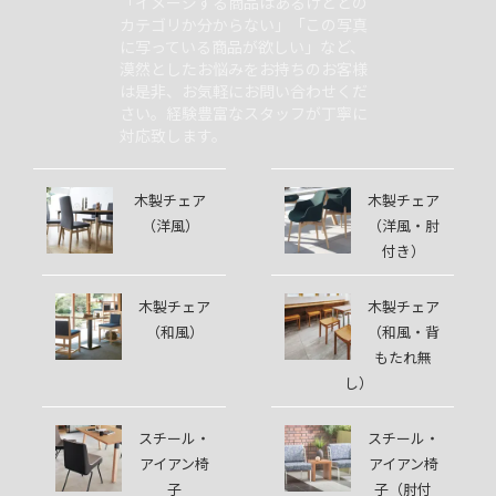
「イメージする商品はあるけどどの
カテゴリか分からない」「この写真
に写っている商品が欲しい」など、
漠然としたお悩みをお持ちのお客様
は是非、お気軽にお問い合わせくだ
さい。経験豊富なスタッフが丁寧に
対応致します。
木製チェア
木製チェア
（洋風）
（洋風・肘
付き）
木製チェア
木製チェア
（和風）
（和風・背
もたれ無
し）
スチール・
スチール・
アイアン椅
アイアン椅
子
子（肘付