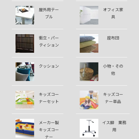
屋外用テー
オフィス家
ブル
具
衝立・パー
座布団
ティション
クッション
小物・その
他
キッズコー
キッズコー
ナーセット
ナー単品
メーカー製
イス脚 業務
キッズコー
用
ナー