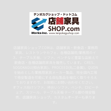
店舗家具ショップ.COMは、店舗家具・飲食店・業務用
家具、レストランやカフェ、各種店舗用/業務用のイ
ス、テーブル天板、ソファ、ベンチなど豊富な品揃えで
飲食店・各種店舗用家具を販売しています。 CRES、
SOGOKAGU(相合家具)、PROCEED(丸二金属)、QUON
を始めとした業務用家具メーカー製品、完全国内工場
で格安製造を可能にする自社製品を幅広く取りそろえ
ておりますので、お気軽にお問い合わせください。
オフィス向けソファ、待合いソファ、ベンチ、ロビーチ
ェア、スツール、テーブル天板 テーブル脚の格安販
売、店舗家具ショップ。カスタムオーダーも承りま
す。