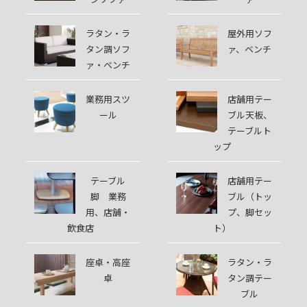
ラタン・ラ
屋外用ソフ
タン調ソフ
ァ、ベンチ
ァ・ベンチ
業務用スツ
店舗用テー
ール
ブル天板、
テーブルト
ップ
テーブル
店舗用テー
脚 業務
ブル（トッ
用、店舗・
プ、脚セッ
飲食店
ト）
座卓・高座
ラタン・ラ
卓
タン調テー
ブル