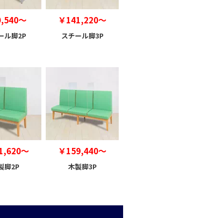
,540～
￥141,220～
ール脚2P
スチール脚3P
1,620～
￥159,440～
製脚2P
木製脚3P