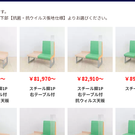
です。
下部【抗菌・抗ウイルス張地仕様】よりお選びください。
0～
￥81,970～
￥82,910～
￥89
1P
スチール脚1P
スチール脚1P
スチ
ル付
右テーブル付
右テーブル付
ス天板
抗ウィルス天板