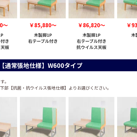
20～
￥85,880～
￥86,820～
￥93
P
木製脚1P
木製脚1P
木
ル付き
右テーブル付き
右テーブル付き
ス天板
抗ウイルス天板
【通常張地仕様】W600タイプ
です。
下部【抗菌・抗ウイルス張地仕様】よりお選びください。