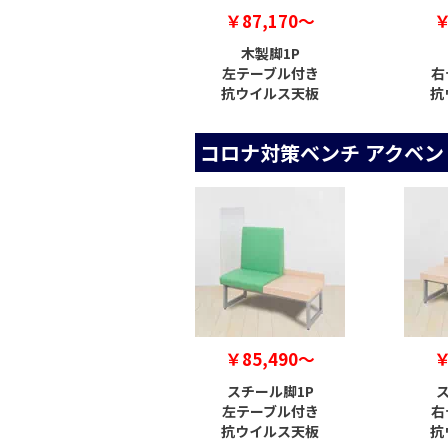
￥87,170～
￥
木製脚1P
左テーブル付き
右
抗ウイルス天板
抗
コロナ対策ベンチ アクベン
￥85,490～
￥
スチール脚1P
ス
左テーブル付き
右
抗ウイルス天板
抗