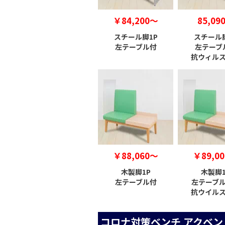
￥84,200～
85,09
スチール脚1P
スチール脚
左テーブル付
左テーブ
抗ウィル
￥88,060～
￥89,0
木製脚1P
木製脚1
左テーブル付
左テーブ
抗ウイル
コロナ対策ベンチ アクベン