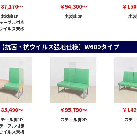
87,170～
￥94,300～
￥150
木製脚1P
木製脚2P
木製
テーブル付き
ウイルス天板
【抗菌・抗ウイルス張地仕様】W600タイプ
85,490～
￥95,790～
￥142
チール脚1P
スチール脚2P
スチー
テーブル付き
ウイルス天板