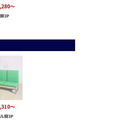
,280～
脚3P
,310～
ル脚3P