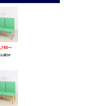
,740～
ル脚3P