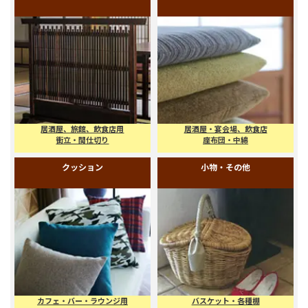
国内メーカー製
事務所・会議室、業務用
キッズコーナー
ロッカー、備品等
衝立・パーティション
座布団
居酒屋、旅館、飲食店用
居酒屋・宴会場、飲食店
衝立・間仕切り
座布団・中綿
クッション
小物・その他