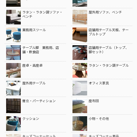
ラタン、ラタン調チェア・
屋外用チェア
籐椅子
飲食・業務用子供椅子
その他椅子
ダイニング・飲食店用ベン
クラブ・スナック・ボック
チ
スソファ
ホテル・客室・ラウンジソ
ロビー用ベンチ・ソファ
ファ
ラタン・ラタン調ソファ・
屋外用ソファ、ベンチ
ベンチ
業務用スツール
店舗用テーブル天板、テー
ブルトップ
テーブル脚 業務用、店
店舗用テーブル（トップ、
舗・飲食店
脚セット）
座卓・高座卓
ラタン・ラタン調テーブル