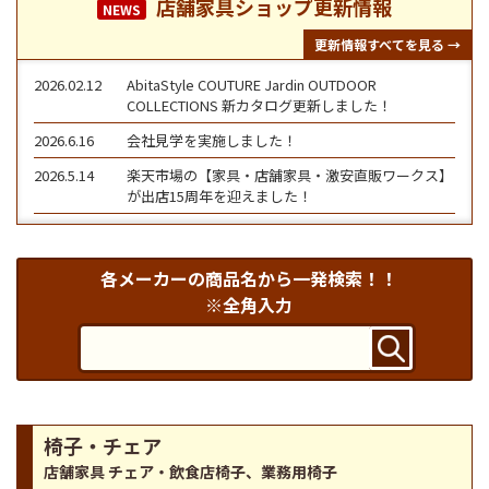
店舗家具ショップ更新情報
NEWS
更新情報すべてを見る →
2026.02.12
AbitaStyle COUTURE Jardin OUTDOOR
COLLECTIONS 新カタログ更新しました！
2026.6.16
会社見学を実施しました！
2026.5.14
楽天市場の【家具・店舗家具・激安直販ワークス】
が出店15周年を迎えました！
2026.4.21
2026年バーベキュー大会を開催しました！
2026.4.8
2026年度 株式会社ワークス・有限会社プロダクト
各メーカーの商品名から一発検索！！
ワークス 入社式を執り行いました。
※全角入力
2026.2.11
2026年1月 慰安旅行に行ってきました（2日目）
2026.2.4
2026年1月 慰安旅行に行ってきました（1日目）
2026.1.28
2025年の餅つきを開催しました！
2025.10.29
ワークスゴルフコンペを開催しました！
椅子・チェア
2025.4.11
2025年ワークスバーベキューを開催しました！
店舗家具 チェア・飲食店椅子、業務用椅子