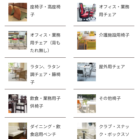
チール・アイア
チール・アイア
ン）
ン背もたれ無し）
カウンター・ス
カウンター・ス
タンド椅子（木
タンド椅子（木
製）
製、背もたれ無
し）
座椅子・高座椅
オフィス・業務
子
用チェア
オフィス・業務
介護施設用椅子
用チェア（背も
たれ無し）
ラタン、ラタン
屋外用チェア
調チェア・籐椅