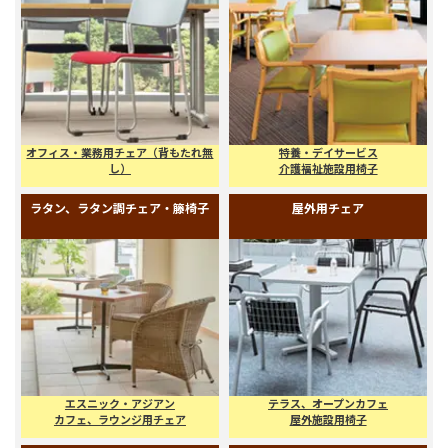
座椅子・高座椅子
事務所・会議室用椅子
オフィス用家具
オフィス・業務用チェア（背もたれ
介護施設用椅子
無し）
オフィス・業務用チェア（背もたれ無
特養・デイサービス
し）
介護福祉施設用椅子
ラタン、ラタン調チェア・籐椅子
屋外用チェア