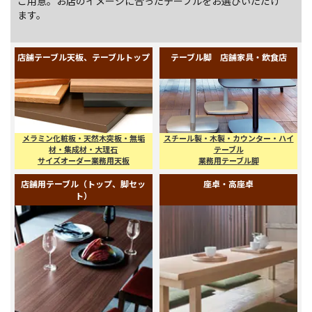
店舗用のテーブルは、レイアウトに合わせたサイズ設計と用
途に合わせた材質を自由にお選び頂けるよう、サイズオーダ
ーでの天板と、様々なタイプの脚をそれぞれお求め頂くこと
ができます。もちろん、用途に合わせて完成品のテーブルも
ご用意。お店のイメージに合ったテーブルをお選びいただけ
ます。
店舗テーブル天板、テーブルトップ
テーブル脚 店舗家具・飲食店
メラミン化粧板・天然木突板・無垢
スチール製・木製・カウンター・ハイ
材・集成材・大理石
テーブル
サイズオーダー業務用天板
業務用テーブル脚