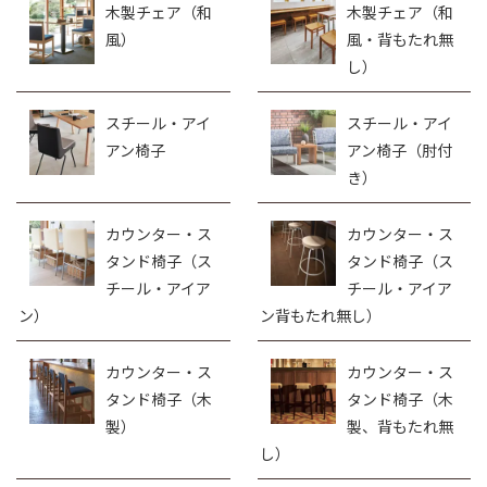
たお悩みをお持ちのお客様は是非、お
気軽にお問い合わせください。経験豊
富なスタッフが丁寧に対応致します。
木製チェア（洋
木製チェア（洋
風）
風・肘付き）
木製チェア（和
木製チェア（和
風）
風・背もたれ無
し）
スチール・アイ
スチール・アイ
アン椅子
アン椅子（肘付
き）
カウンター・ス
カウンター・ス
タンド椅子（ス
タンド椅子（ス