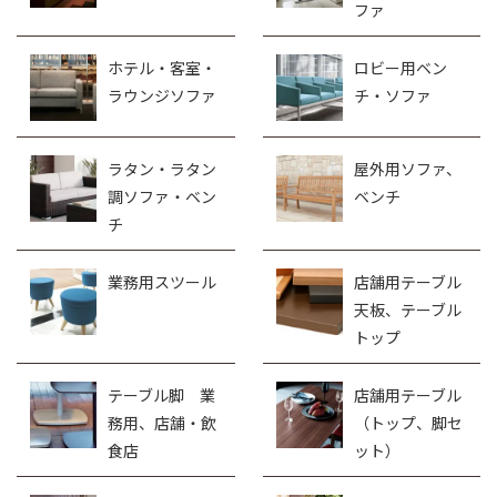
子
飲食・業務用子
その他椅子
供椅子
ダイニング・飲
クラブ・スナッ
食店用ベンチ
ク・ボックスソ
ファ
ホテル・客室・
ロビー用ベン
ラウンジソファ
チ・ソファ
ラタン・ラタン
屋外用ソファ、
調ソファ・ベン
ベンチ
チ
業務用スツール
店舗用テーブル