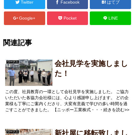
Twitter
Facebook
はてブ
Google+
Pocket
LINE
関連記事
会社見学を実施しまし
ワークス
た！
この度、社員教育の一環として会社見学を実施しました。 ご協力
いただいた各協力会社様には、心より感謝申し上げます。 どの企
業様も丁寧にご案内くださり、大変有意義で学びの多い時間を過
ごすことができました。 【ニッポー工業株式・・・続きを読む>>
新社屋に移転致しまし
ワークス