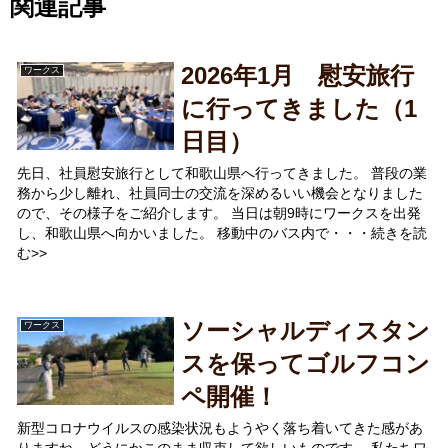
関連記事
2026年1月 慰安旅行
ワークス
に行ってきました（1
日目）
先日、社員慰安旅行として和歌山県へ行ってきました。 普段の業
務から少し離れ、社員同士の交流を深めるいい機会となりました
ので、その様子をご紹介します。 当日は朝9時にワークスを出発
し、和歌山県へ向かいました。 移動中のバス内で・・・続きを読
む>>
ソーシャルディスタン
ワークス
スを保ってゴルフコン
ペ開催！
新型コロナウイルスの感染状況もようやく落ち着いてきた感があ
りますね。どうにかこのまま収束して欲しいものです。 私たちワ