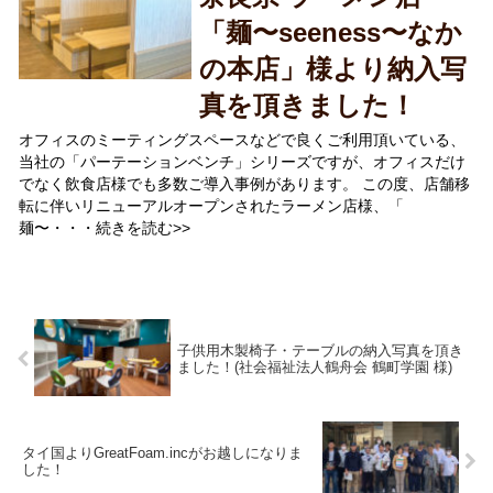
「麺〜seeness〜なか
の本店」様より納入写
真を頂きました！
オフィスのミーティングスペースなどで良くご利用頂いている、
当社の「パーテーションベンチ」シリーズですが、オフィスだけ
でなく飲食店様でも多数ご導入事例があります。 この度、店舗移
転に伴いリニューアルオープンされたラーメン店様、「
麺〜・・・続きを読む>>
子供用木製椅子・テーブルの納入写真を頂き
ました！(社会福祉法人鶴舟会 鶴町学園 様)
タイ国よりGreatFoam.incがお越しになりま
した！