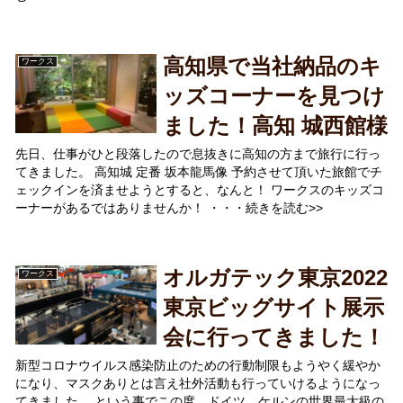
高知県で当社納品のキ
ワークス
ッズコーナーを見つけ
ました！高知 城西館様
先日、仕事がひと段落したので息抜きに高知の方まで旅行に行っ
てきました。 高知城 定番 坂本龍馬像 予約させて頂いた旅館でチ
ェックインを済ませようとすると、なんと！ ワークスのキッズコ
ーナーがあるではありませんか！ ・・・続きを読む>>
オルガテック東京2022
ワークス
東京ビッグサイト展示
会に行ってきました！
新型コロナウイルス感染防止のための行動制限もようやく緩やか
になり、マスクありとは言え社外活動も行っていけるようになっ
てきました。 という事でこの度、ドイツ、ケルンの世界最大級の