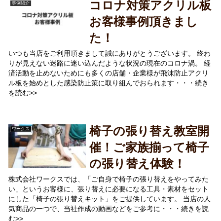
コロナ対策アクリル板
事例紹介
お客様事例頂きまし
た！
いつも当店をご利用頂きまして誠にありがとうございます。 終わ
りが見えない迷路に迷い込んだような状況の現在のコロナ渦。 経
済活動を止めないためにも多くの店舗・企業様が飛沫防止アクリ
ル板を始めとした感染防止策に取り組んでおられます・・・続き
を読む>>
椅子の張り替え教室開
ワークス
催！ご家族揃って椅子
の張り替え体験！
株式会社ワークスでは、「ご自身で椅子の張り替えをやってみた
い」というお客様に、張り替えに必要になる工具・素材をセット
にした「椅子の張り替えキット」をご提供しています。 当店の人
気商品の一つで、当社作成の動画などをご参考に・・・続きを読
む>>