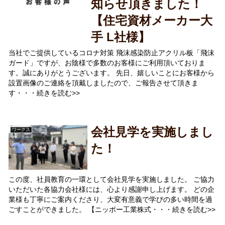
知らせ頂きました！
【住宅資材メーカー大
手 L社様】
当社でご提供しているコロナ対策 飛沫感染防止アクリル板「飛沫
ガード」ですが、お陰様で多数のお客様にご利用頂いておりま
す。誠にありがとうございます。 先日、嬉しいことにお客様から
設置画像のご連絡を頂戴しましたので、ご報告させて頂きま
す・・・続きを読む>>
会社見学を実施しまし
ワークス
た！
この度、社員教育の一環として会社見学を実施しました。 ご協力
いただいた各協力会社様には、心より感謝申し上げます。 どの企
業様も丁寧にご案内くださり、大変有意義で学びの多い時間を過
ごすことができました。 【ニッポー工業株式・・・続きを読む>>