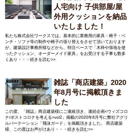
人宅向け 子供部屋/屋
外用クッションを納品
いたしました！
私たち株式会社ワークスでは、基本的に業務用の家具・椅子・ベ
ンチ・ソファ等の制作や椅子の張り替えをさせて頂いております
が、建築設計事務所様などから、特注ベースで「木枠や張地を使
ったクッション、オーダーメイド家具」をお受けする子事も数多
くあり・・・続きを読む>>
雑誌「商店建築」2020
ワークス
年8月号に掲載頂きま
した
この度、「雑誌」商店建築様にご連絡頂き、連続企画<ウィズコロ
ナ/ポストコロナを考える>vol2」掲載の2020年8月号に弊社アクリ
ルパーテーション「飛沫ガード」を掲載頂きました。 商店建築
様、この度はお声がけあり・・・続きを読む>>