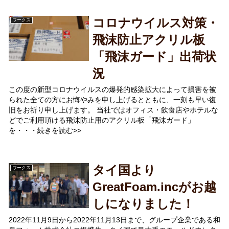
コロナウイルス対策・
ワークス
飛沫防止アクリル板
「飛沫ガード」出荷状
況
この度の新型コロナウイルスの爆発的感染拡大によって損害を被
られた全ての方にお悔やみを申し上げるとともに、一刻も早い復
旧をお祈り申し上げます。 当社ではオフィス・飲食店やホテルな
どでご利用頂ける飛沫防止用のアクリル板「飛沫ガード」
を・・・続きを読む>>
タイ国より
ワークス
GreatFoam.incがお越
しになりました！
2022年11月9日から2022年11月13日まで、グループ企業である和