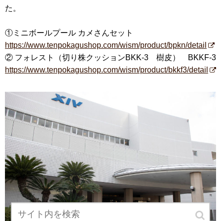
た。
①ミニボールプール カメさんセット
https://www.tenpokagushop.com/wism/product/bpkn/detail
② フォレスト（切り株クッションBKK-3 樹皮） BKKF-3
https://www.tenpokagushop.com/wism/product/bkkf3/detail